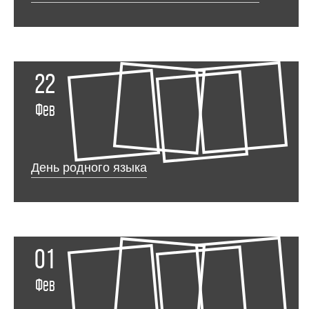
22
Фев
День родного языка
01
Фев