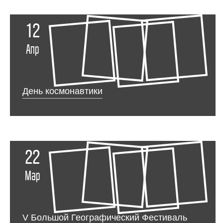
12
Апр
День космонавтики
22
Мар
V Большой Географический Фестиваль