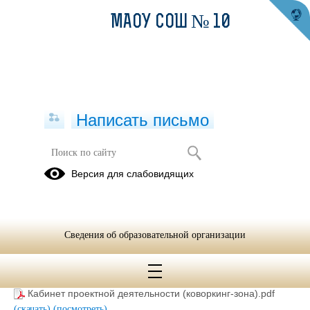
МАОУ СОШ № 10
Написать письмо
Материально-техническая база
Версия для слабовидящих
12.04.2023
Сведения об образовательной организации
Учебный класс.pdf
(скачать)
(посмотреть)
Перечень оборудования, используемого в центре Точка
роста.pdf
(скачать)
(посмотреть)
Кабинет проектной деятельности (коворкинг-зона).pdf
(скачать)
(посмотреть)