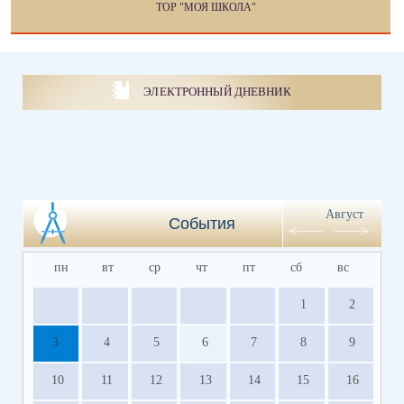
ТОР "МОЯ ШКОЛА"
ЭЛЕКТРОННЫЙ ДНЕВНИК
Август
События
пн
вт
ср
чт
пт
сб
вс
1
2
3
4
5
6
7
8
9
10
11
12
13
14
15
16