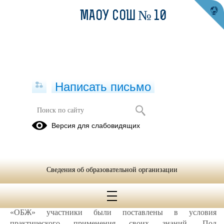
МАОУ СОШ № 10
Написать письмо
Уроки для соседей!
Версия для слабовидящих
21.12.2019
21 декабря 2019 года в Центре «Точка роста» в рамках
сетевого взаимодействия прошли занятия для учащихся
Сведения об образовательной организации
школы №4, №6, № 11. На занятии по «Технологии»
учащиеся учились составлять программу на универсальном
языке программирования «
Pyton
». В ходе занятия по
«ОБЖ» участники были поставлены в условия
практического применения своих знаний. Под