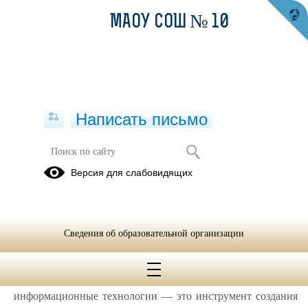
МАОУ СОШ № 10
Написать письмо
Всероссийская акция "Час кода"
Версия для слабовидящих
11.12.2017
С 4 по 10 декабря 2017 г. в нашей школе проводились
специализированные уроки информатики «Как создается
Сведения об образовательной организации
будущее» и «Исследователи Вселенной», на которых
учащиеся познакомились с азами программирования.
Учащимся наглядно продемонстрировали, что
информационные технологии — это инструмент создания