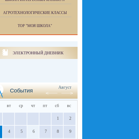
АГРОТЕХНОЛОГИЧЕСКИЕ КЛАССЫ
ТОР "МОЯ ШКОЛА"
ЭЛЕКТРОННЫЙ ДНЕВНИК
Август
События
вт
ср
чт
пт
сб
вс
1
2
4
5
6
7
8
9