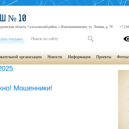
ОШ № 10
рдловская область, Сухоложский район, с.Новопышминское, ул. Ленина, д. 70
+7 (34
сать письмо
овательной организации
Новости
Информация
Проекты
Фотоа
2025
жно! Мошенники!