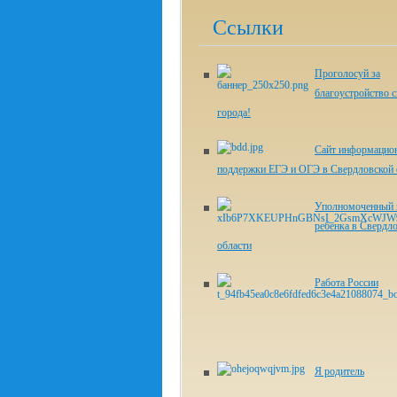
Ссылки
Проголосуй за
благоустройство с
города!
Сайт информацио
поддержки ЕГЭ и ОГЭ в Свердловской 
Уполномоченный 
ребенка в Свердл
области
Работа России
Я родитель