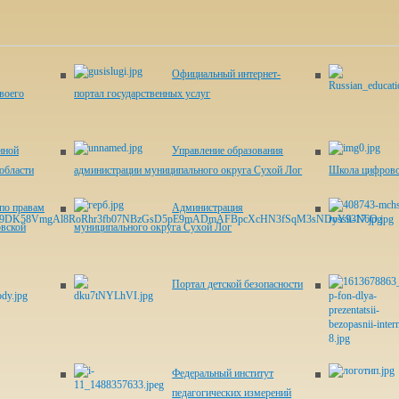
Официальный интернет-
воего
портал государственных услуг
нной
Управление образования
области
администрации муниципального округа Сухой Лог
Школа цифрово
по правам
Администрация
овской
муниципального округа Сухой Лог
Портал детской безопасности
Федеральный институт
педагогических измерений