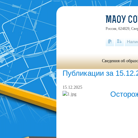
МАОУ С
Россия, 624829, Све
Напи
Сведения об образ
Публикации за 15.12.
15.12.2025
Осторо